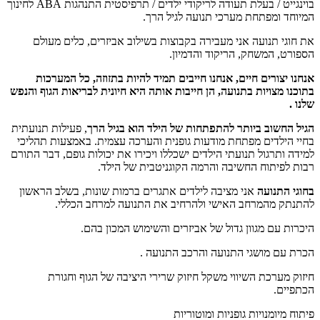
בוינגייט / בעלת תעודה לריקודי ילדים ‏/ תרפיסטית התנהגות ABA‏ לחינוך
המיוחד ומפתחת מערכי תנועה לגיל הרך.
את חוגי תנועה אני מעבירה בקבוצות בשילוב אביזרים, כלים מעולם
הספורט, המשחק, הריקוד והדמיון.
אנחנו יצורים חיים, אנחנו חייבים תמיד להיות בתזוזה
,
כל המערכות
בתוכנו מצויות בתנועה, הן חייבות אותה היא חיונית לבריאות הגוף והנפש
שלנו
.
הגיל החשוב ביותר להתפתחות של הילד הוא בגיל הרך
, פעילות תנועתית
בחיי הילדים מפתחת מודעות גופנית והערכה עצמית. באמצעות תהליכי
למידה ותרגול תנועתי הילדים ישכללו ויכירו את יכולות גופם, דבר התורם
רבות לפיתוח החשיבה והרמה הקוגניטבית של הילד.
בחוגי התנועה
אני מציבה לילדים אתגרים ברמות שונות, בשלב הראשון
להתנתק מהמרחב האישי ולהרחיב את התנועה למרחב הכללי.
היכרות עם מגוון גדול של אביזרים והשימוש המכון בהם.
הכרת עם מושגי התנועה והרכב התנועה .
חיזוק מערכת השיווי משקל חיזוק שרירי היציבה של הגוף וחגורת
הכתפיים.
פיתוח מיומנויות גופניות ומוטוריות