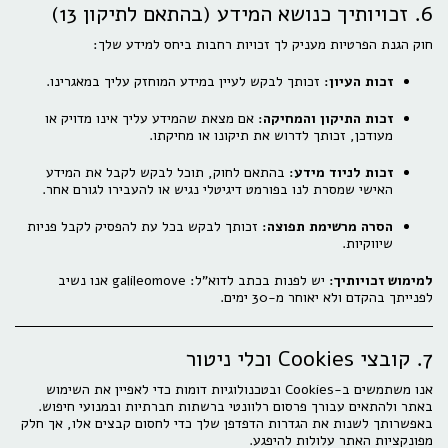
6. זכויותיך כנושא המידע (בהתאם לתיקון 13)
חוק הגנת הפרטיות מעניק לך זכויות רחבות ביחס למידע שלך:
זכות העיון:
זכותך לבקש לעיין במידע המוחזק עליך במאגרינו.
זכות התיקון והמחיקה:
אם מצאת שהמידע עליך אינו מדויק או
מעודכן, זכותך לדרוש את תיקונו או מחיקתו.
זכות לניוד מידע:
בהתאם לחוק, תוכל לבקש לקבל את המידע
האישי שמסרת לנו בפורמט דיגיטלי נגיש או להעבירו לגורם אחר.
הסרה מרשימת תפוצה:
זכותך לבקש בכל עת להפסיק לקבל פניות
שיווקיות.
למימוש זכויותיך:
יש לפנות בכתב לדוא"ל: galileomove אנו נשיב
לפנייתך בהקדם ולא יאוחר מ-30 ימים.
7. קובצי Cookies וכלי ניטור
אנו משתמשים ב-Cookies ובטכנולוגיות דומות כדי לאפיין את השימוש
באתר ולהתאים עבורך פרסום רלוונטי ברשתות חברתיות ובמנועי חיפוש.
באפשרותך לשנות את הגדרות הדפדפן שלך כדי לחסום קבצים אלו, אך חלק
מפונקציות האתר עלולות להיפגע.