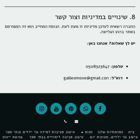
8. שינויים במדיניות וצור קשר
החברה רשאית לעדכן מדיניות זו מעת לעת. הנוסח המחייב הוא זה המפורסם
באתר ברגע הגלישה.
יש לך שאלות? אנחנו כאן:
טלפון:
0508323647
דוא"ל:
galileomove@gmail.con
בית
המומחיות שלנו
חנות
עיצוב סביבות למידה גני ילדים ובתי ספר
צוב גני ילדים, מעונות יום.
עיצוב סביבה לימודית בבתי ספר
פגישת ייעוץ