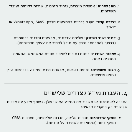
מתן שירות:
אספקת מוצרים, ניהול הזמנות, שירות לקוחות ועיבוד
תשלומים.
יצירת קשר:
מענה לפניות באמצעות טלפון, WhatsApp, SMS או
דוא"ל.
דיוור ישיר ושיווק:
שליחת עדכונים, מבצעים ותכנים פרסומיים
(בכפוף להסכמתך ובכל עת תוכל להסיר את עצמך מהרשימה).
שיפור השירות:
ניתוח נתונים לשיפור חוויית המשתמש והתאמת
התכנים באתר.
הגנה משפטית:
מניעת הונאות, אבטחת מידע ועמידה בדרישות הדין
וצווים שיפוטיים.
4. העברת מידע לצדדים שלישיים
החברה לא תמכור או תשכיר את המידע האישי שלך. נשתף מידע עם צדדים
שלישיים רק במקרים הבאים:
ספקי שירותים:
חברות סליקה, חברות שליחויות, מערכות CRM
וספקי דיוור (המחויבים לשמירה על סודיות).