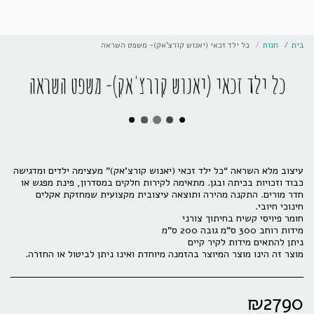
בית
חנות
כל ילד זכאי (יאנוש קורצ'אק)- משפט השראה
כל ילד זכאי (יאנוש קורצ'אק)- משפט השראה
עיצוב מלא השראה “כל ילד זכאי (יאנוש קורצ'אק)” מעצימה ילדים ומדגישה
כבוד וזכויות בכיתה ובגן. מתאימה לקירות חלקים במסדרון, פינת מפגש או
חדר מורים. התקנה מהירה ותוצאה עיצובית מקצועית שמחזקת אקלים
מוצר זה הינו מוצר המיוצר בהזמנה מיוחדת ואינו ניתן לביטול או החזרה.
₪
2790