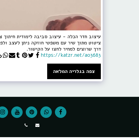
עיצוב חדר הכלה - עיצוב סביבה לימודית חיתוך צו
ציטוט מתוך שיר עם משפטי חוזקה ניתן לעצב ולפז
דרך שרוצים למחיר לחצו על הקישור.
https://katzr.net/a03683
צפה בגלריה המלאה
עיצוב סביבות למידה גני ילדים ובתי ספר
עיצוב גני ילדים, מעונות י
הוראות הדבקה
צרו קשר